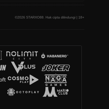
©2026 STARXO88. Hak cipta dilindungi | 18+