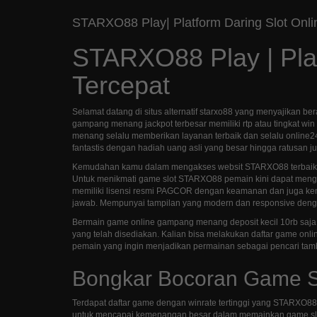
STARXO88 Play| Platform Daring Slot Onl
STARXO88 Play | Pla
Tercepat
Selamat datang di situs alternatif starxo88 yang menyajika
gampang menang jackpot terbesar memiliki rtp atau tingkat w
menang selalu memberikan layanan terbaik dan selalu online
fantastis dengan hadiah uang asli yang besar hingga ratusan j
Kemudahan kamu dalam mengakses websit STARXO88 terbaik ga
Untuk menikmati game slot STARXO88 pemain kini dapat menga
memiliki lisensi resmi PAGCOR dengan keamanan dan juga keny
jawab. Mempunyai tampilan yang modern dan responsive deng
Bermain game online gampang menang deposit kecil 10rb saja 
yang telah disediakan. Kalian bisa melakukan daftar game onli
pemain yang ingin menjadikan permainan sebagai pencari ta
Bongkar Bocoran Game Slo
Terdapat daftar game dengan winrate tertinggi yang STARXO88
untuk mencapai kemenangan besar dalam memainkan game slot t