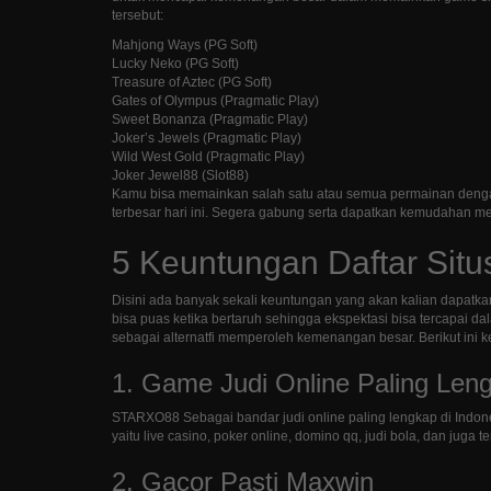
tersebut:
Mahjong Ways (PG Soft)
Lucky Neko (PG Soft)
Treasure of Aztec (PG Soft)
Gates of Olympus (Pragmatic Play)
Sweet Bonanza (Pragmatic Play)
Joker’s Jewels (Pragmatic Play)
Wild West Gold (Pragmatic Play)
Joker Jewel88 (Slot88)
Kamu bisa memainkan salah satu atau semua permainan dengan
terbesar hari ini. Segera gabung serta dapatkan kemudahan me
5 Keuntungan Daftar Situ
Disini ada banyak sekali keuntungan yang akan kalian dapatka
bisa puas ketika bertaruh sehingga ekspektasi bisa tercapai d
sebagai alternatfi memperoleh kemenangan besar. Berikut ini 
1. Game Judi Online Paling Len
STARXO88 Sebagai bandar judi online paling lengkap di Indone
yaitu live casino, poker online, domino qq, judi bola, dan juga
2. Gacor Pasti Maxwin