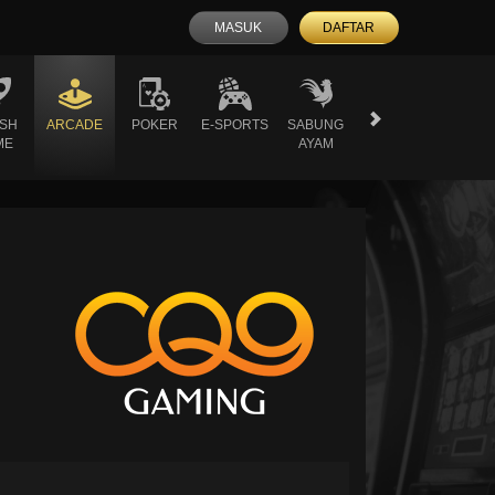
MASUK
DAFTAR
SH
ARCADE
POKER
E-SPORTS
SABUNG
PROMOSI
ME
AYAM