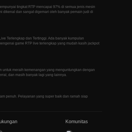
. Mempunyai tingkat RTP mencapai 97% di semua jenis mesin
mi dikenal dan sangat digemari oleh banyak pemain judi di
Live Terlengkap dan Tertinggi. Ada banyak kumpulan
 mengenai game RTP live terlengkap yang mudah kasih jackpot
han untuk meraih kemenangan yang menguntungkan dengan
al, dan masih banyak lagi yang lainnya.
24jam penuh. Pelayanan yang super baik dan ramah siap
ukungan
Komunitas