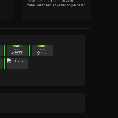
an
perusahan terbaik di dunia yang
menawarkan hadiah kemenangan besar