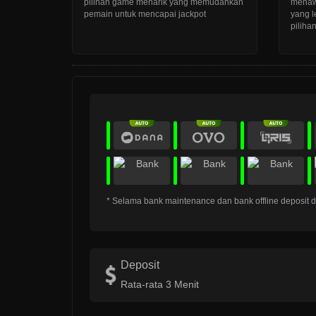
pilihan game menarik yang memudahkan
menaw
pemain untuk mencapai jackpot
yang l
piliha
* Selama bank maintenance dan bank offline deposit d
Deposit
Rata-rata 3 Menit