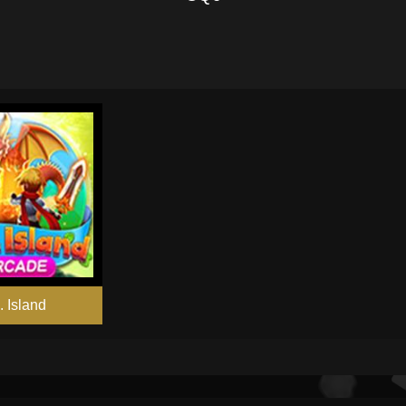
. Island