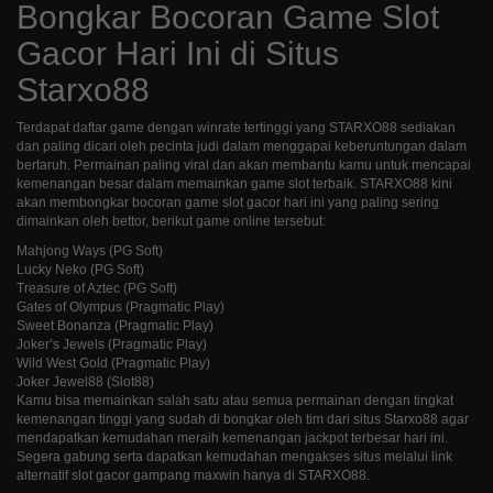
Bongkar Bocoran Game Slot
Gacor Hari Ini di Situs
Starxo88
Terdapat daftar game dengan winrate tertinggi yang STARXO88 sediakan
dan paling dicari oleh pecinta judi dalam menggapai keberuntungan dalam
bertaruh. Permainan paling viral dan akan membantu kamu untuk mencapai
kemenangan besar dalam memainkan game slot terbaik. STARXO88 kini
akan membongkar bocoran game slot gacor hari ini yang paling sering
dimainkan oleh bettor, berikut game online tersebut:
Mahjong Ways (PG Soft)
Lucky Neko (PG Soft)
Treasure of Aztec (PG Soft)
Gates of Olympus (Pragmatic Play)
Sweet Bonanza (Pragmatic Play)
Joker’s Jewels (Pragmatic Play)
Wild West Gold (Pragmatic Play)
Joker Jewel88 (Slot88)
Kamu bisa memainkan salah satu atau semua permainan dengan tingkat
kemenangan tinggi yang sudah di bongkar oleh tim dari situs Starxo88 agar
mendapatkan kemudahan meraih kemenangan jackpot terbesar hari ini.
Segera gabung serta dapatkan kemudahan mengakses situs melalui link
alternatif slot gacor gampang maxwin hanya di STARXO88.