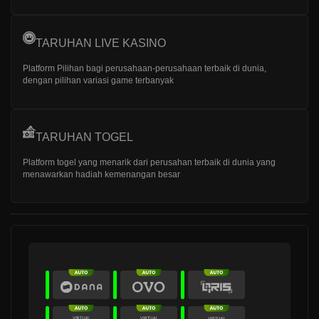
TARUHAN LIVE KASINO
Platform Pilihan bagi perusahaan-perusahaan terbaik di dunia,
dengan pilihan variasi game terbanyak
TARUHAN TOGEL
Platform togel yang menarik dari perusahan terbaik di dunia yang
menawarkan hadiah kemenangan besar