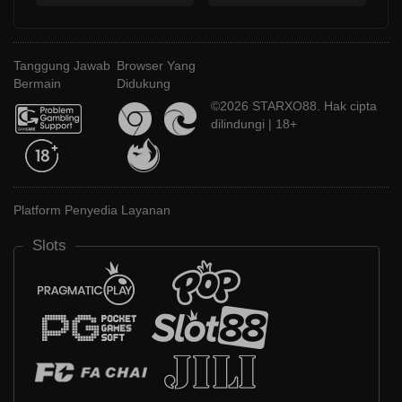
Tanggung Jawab
Browser Yang
Bermain
Didukung
©2026 STARXO88. Hak cipta
dilindungi | 18+
Platform Penyedia Layanan
Slots