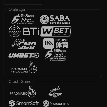
Olahraga
Crash Game