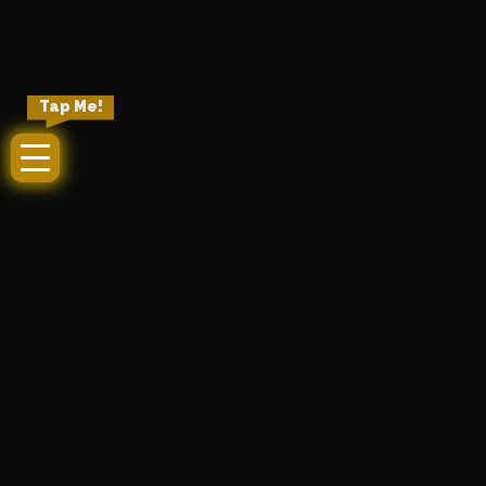
Tap Me!