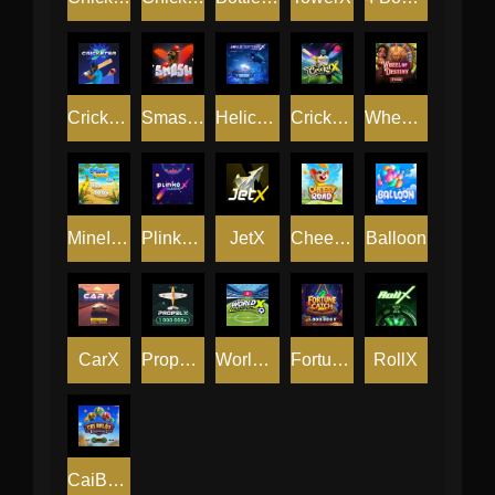
CricketerX
Smash X
HelicopterX
CricketX
Wheel Of Destiny
MineIsland
PlinkoXClassic
JetX
Cheesy Road
Balloon
CarX
PropelX
World Champion X
Fortune Catch
RollX
CaiBalaoCappadocia