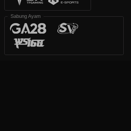
Sabung Ayam