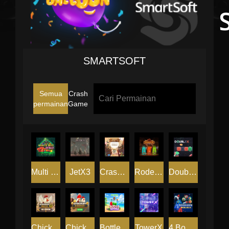
SMARTSOFT
Semua
Crash
permainan
Game
Multi Hot Wheel
JetX3
Crash Duel X
RodeoX
DoubleX
ChickenWays
Chicken Highway
Bottle Mania
TowerX
4 Bonuses Bonanza