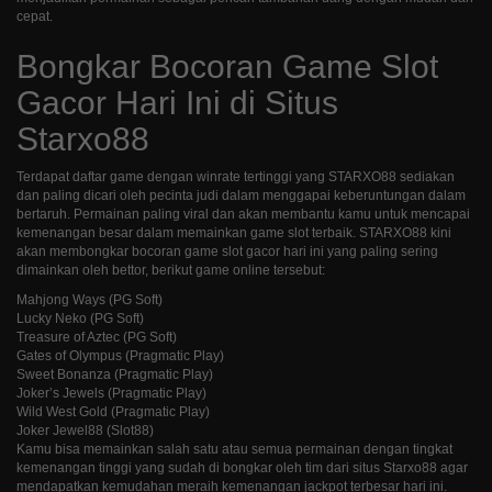
cepat.
Bongkar Bocoran Game Slot
Gacor Hari Ini di Situs
Starxo88
Terdapat daftar game dengan winrate tertinggi yang STARXO88 sediakan
dan paling dicari oleh pecinta judi dalam menggapai keberuntungan dalam
bertaruh. Permainan paling viral dan akan membantu kamu untuk mencapai
kemenangan besar dalam memainkan game slot terbaik. STARXO88 kini
akan membongkar bocoran game slot gacor hari ini yang paling sering
dimainkan oleh bettor, berikut game online tersebut:
Mahjong Ways (PG Soft)
Lucky Neko (PG Soft)
Treasure of Aztec (PG Soft)
Gates of Olympus (Pragmatic Play)
Sweet Bonanza (Pragmatic Play)
Joker’s Jewels (Pragmatic Play)
Wild West Gold (Pragmatic Play)
Joker Jewel88 (Slot88)
Kamu bisa memainkan salah satu atau semua permainan dengan tingkat
kemenangan tinggi yang sudah di bongkar oleh tim dari situs Starxo88 agar
mendapatkan kemudahan meraih kemenangan jackpot terbesar hari ini.