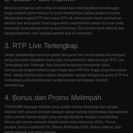
Melalui permainan judi online ini kalian bisa mendapatkan keuntungan
tinggi terlebih game terbaru ini pasti memberikan kalian jackpot maxwin.
Mempunyai tingkat RTP mencapai 97% di semua jenis mesin permainan
terbaru dan terpopuler. Kami juga selalu memberikan kalian bocoran data
terupdate yang sering kasih jackpot terbesar. Dari sinilah kami dikenal dan
sangat digemari oleh banyak pemain judi di Indonesia.
3. RTP Live Terlengkap
Selain memberikan bocoran game slot gacor hari ini terupdate keuntungan
yang bisa anda dapatkan kami juga menghadirkan data bocoran RTP Live
Terlengkap dan Tertinggi. Ada banyak kumpulan permainan yang
mempunyai tingkat kemenangan tinggi atau RTP live tinggi yang bisa kalian
lihat. Setiap harinya kami selalu melakukan update mengenai game RTP live
terlengkap yang mudah kasih jackpot progressif kepada seluruh
membernya.
4. Bonus dan Promo Melimpah
STARXO88 Sebagai website yang sudah lalang melintang dan sangat
dikenal oleh seluruh pemain dengan alasan sering memberikan kemudahan
untuk meraih kemenangan yang menguntungkan dengan memberikan
bonus dan promo menarik seperti bonus new welcome 100%, Promo
jackpot, Bonus cashback 5%, Bonus Rollingan 0,8%, Bonus referral, dan
masih banyak lagi yang lainnya.