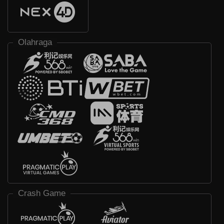
Olahraga
Crash Game