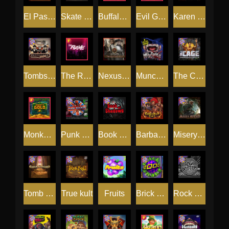
El Pasa Gunfight xNudge
Skate or Die
Buffalo Hunter
Evil Goblins xBomb
Karen Maneater
Tombstone No Mercy
The Rave
Nexus Tombstone RIP
Munchies
The Cage
Monkey's Gold xPays
Punk Rocker
Book Of Shadows
Barbarian Fury
Misery Mining
Tomb of Akhenaten
True kult
Fruits
Brick Snake 2000
Rock Bottom