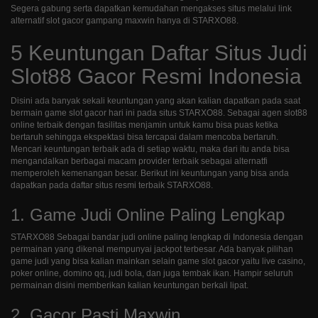
Segera gabung serta dapatkan kemudahan mengakses situs melalui link
alternatif slot gacor gampang maxwin hanya di STARXO88.
5 Keuntungan Daftar Situs Judi
Slot88 Gacor Resmi Indonesia
Disini ada banyak sekali keuntungan yang akan kalian dapatkan pada saat
bermain game slot gacor hari ini pada situs STARXO88. Sebagai agen slot88
online terbaik dengan fasilitas menjamin untuk kamu bisa puas ketika
bertaruh sehingga ekspektasi bisa tercapai dalam mencoba bertaruh.
Mencari keuntungan terbaik ada di setiap waktu, maka dari itu anda bisa
mengandalkan berbagai macam provider terbaik sebagai alternatfi
memperoleh kemenangan besar. Berikut ini keuntungan yang bisa anda
dapatkan pada daftar situs resmi terbaik STARXO88.
1. Game Judi Online Paling Lengkap
STARXO88 Sebagai bandar judi online paling lengkap di Indonesia dengan
permainan yang dikenal mempunyai jackpot terbesar. Ada banyak pilihan
game judi yang bisa kalian mainkan selain game slot gacor yaitu live casino,
poker online, domino qq, judi bola, dan juga tembak ikan. Hampir seluruh
permainan disini memberikan kalian keuntungan berkali lipat.
2. Gacor Pasti Maxwin