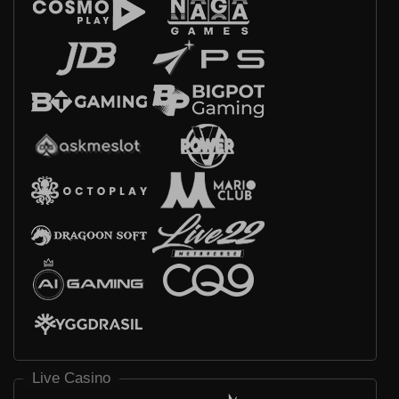
Live Casino