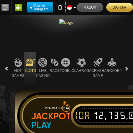
Main di
MASUK
DAFTAR
Telegram
HOT
SLOTS
LIVE
RACE
TOGEL
OLAHRAGA
CRASH
ARCADE
POKER
GAMES
CASINO
GAME
IDR
12,735,
JACKPOT
PLAY