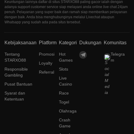
Keuntungan lainnya daftar di situs STARXO88 paling gacor ialah dengan
adanya support customer service siap melayani anda online live chat 24jam
penuh. Pelayanan yang super baik dan ramah siap memberikan pelayanan
dengan baik. Anda bisa menghubunginya melalui Livechat ataupun
Whatsapp yang sudah ada pada situs tersebut.
Kebijaksanaan
Platform
Kategori
Dukungan
Komunitas
Tentang
Promosi
Hot
Telegra
STARXO88
Games
m
Loyalty
Responsible
Slots
Referral
Gambling
Live
Pusat Bantuan
Casino
Syarat dan
Race
Ketentuan
Togel
Olahraga
Crash
Game