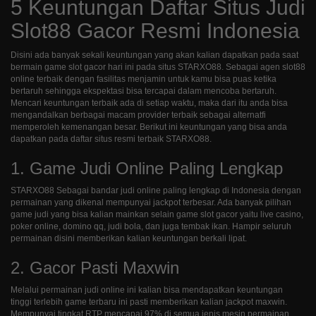
5 Keuntungan Daftar Situs Judi
Slot88 Gacor Resmi Indonesia
Disini ada banyak sekali keuntungan yang akan kalian dapatkan pada saat
bermain game slot gacor hari ini pada situs STARXO88. Sebagai agen slot88
online terbaik dengan fasilitas menjamin untuk kamu bisa puas ketika
bertaruh sehingga ekspektasi bisa tercapai dalam mencoba bertaruh.
Mencari keuntungan terbaik ada di setiap waktu, maka dari itu anda bisa
mengandalkan berbagai macam provider terbaik sebagai alternatfi
memperoleh kemenangan besar. Berikut ini keuntungan yang bisa anda
dapatkan pada daftar situs resmi terbaik STARXO88.
1. Game Judi Online Paling Lengkap
STARXO88 Sebagai bandar judi online paling lengkap di Indonesia dengan
permainan yang dikenal mempunyai jackpot terbesar. Ada banyak pilihan
game judi yang bisa kalian mainkan selain game slot gacor yaitu live casino,
poker online, domino qq, judi bola, dan juga tembak ikan. Hampir seluruh
permainan disini memberikan kalian keuntungan berkali lipat.
2. Gacor Pasti Maxwin
Melalui permainan judi online ini kalian bisa mendapatkan keuntungan
tinggi terlebih game terbaru ini pasti memberikan kalian jackpot maxwin.
Mempunyai tingkat RTP mencapai 97% di semua jenis mesin permainan