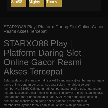
Slot88 Gems
Mighty Hercules
Thor vs Hercules
STARXO88 Play| Platform Daring Slot Online Gacor
Resmi Akses Tercepat
STARXO88 Play |
Platform Daring Slot
Online Gacor Resmi
Akses Tercepat
Selamat datang di situs alternatif starxo88 yang menyajikan beraneka ragam
game online dengan bonus sensasional selalu menghibur seluruh
membernya. STARXO88 menghadirkan permainan paling gacor gampang
menang jackpot terbesar memiliki rtp atau tingkat win rate mencapai 96,95%
dengan beragam fitur paling up to date. STARXO88 Sebagai salah satu
perusahaan website agen game online gampang menang selalu
memberikan layanan terbaik dan selalu online24jam penuh demi