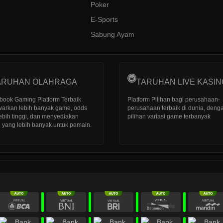
Poker
E-Sports
Sabung Ayam
ARUHAN OLAHRAGA
TARUHAN LIVE KASIN
book Gaming Platform Terbaik
Platform Pilihan bagi perusahaan-
arkan lebih banyak game, odds
perusahaan terbaik di dunia, deng
ebih tinggi, dan menyediakan
pilihan variasi game terbanyak
n yang lebih banyak untuk pemain.