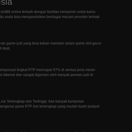
sia
slot88 online terbaik dengan fasilitas menjamin untuk kamu
i itu anda bisa mengandalkan berbagai macam provider terbaik
an game judi yang bisa kalian mainkan selain game slot gacor
 lipat.
. Mempunyai tingkat RTP mencapai 97% di semua jenis mesin
mi dikenal dan sangat digemari oleh banyak pemain judi di
Live Terlengkap dan Tertinggi. Ada banyak kumpulan
 mengenai game RTP live terlengkap yang mudah kasih jackpot