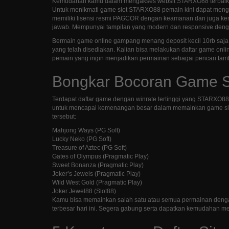
Kemudahan kamu dalam mengakses websit STARXO88 terbaik ga
Untuk menikmati game slot STARXO88 pemain kini dapat menga
memiliki lisensi resmi PAGCOR dengan keamanan dan juga keny
jawab. Mempunyai tampilan yang modern dan responsive deng
Bermain game online gampang menang deposit kecil 10rb saja 
yang telah disediakan. Kalian bisa melakukan daftar game onli
pemain yang ingin menjadikan permainan sebagai pencari ta
Bongkar Bocoran Game Slo
Terdapat daftar game dengan winrate tertinggi yang STARXO88
untuk mencapai kemenangan besar dalam memainkan game slot t
tersebut:
Mahjong Ways (PG Soft)
Lucky Neko (PG Soft)
Treasure of Aztec (PG Soft)
Gates of Olympus (Pragmatic Play)
Sweet Bonanza (Pragmatic Play)
Joker’s Jewels (Pragmatic Play)
Wild West Gold (Pragmatic Play)
Joker Jewel88 (Slot88)
Kamu bisa memainkan salah satu atau semua permainan dengan
terbesar hari ini. Segera gabung serta dapatkan kemudahan me