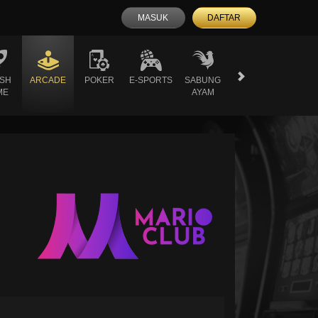
MASUK
DAFTAR
SH
ARCADE
POKER
E-SPORTS
SABUNG
PROMOSI
ME
AYAM