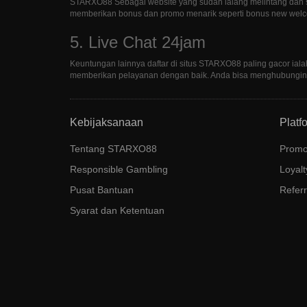
STARXO88 Sebagai website yang sudah lalang melintang dan
memberikan bonus dan promo menarik seperti bonus new welco
5. Live Chat 24jam
Keuntungan lainnya daftar di situs STARXO88 paling gacor ial
memberikan pelayanan dengan baik. Anda bisa menghubunginya
Kebijaksanaan
Platf
Tentang STARXO88
Promo
Responsible Gambling
Loyalt
Pusat Bantuan
Referr
Syarat dan Ketentuan