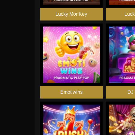
Lucky MonKey
Luck
Emotiwins
DJ