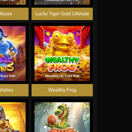
Mouse
Lucky Tiger Gold Ultimate
Wishes
Wealthy Frog