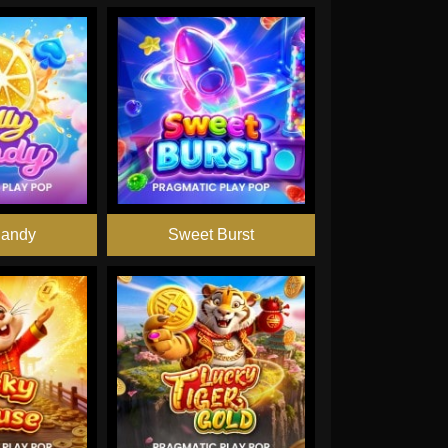
takil****9
IDR
977,760.00
Starlight Princess™ 1000
Candy
Sweet Burst