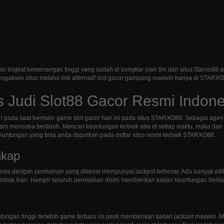
 tingkat kemenangan tinggi yang sudah di bongkar oleh tim dari situs Starxo
ngakses situs melalui link alternatif slot gacor gampang maxwin hanya di STARXO
s Judi Slot88 Gacor Resmi Indone
n pada saat bermain game slot gacor hari ini pada situs STARXO88. Sebagai agen 
alam mencoba bertaruh. Mencari keuntungan terbaik ada di setiap waktu, maka dar
keuntungan yang bisa anda dapatkan pada daftar situs resmi terbaik STARXO88.
gkap
sia dengan permainan yang dikenal mempunyai jackpot terbesar. Ada banyak pilih
 tembak ikan. Hampir seluruh permainan disini memberikan kalian keuntungan berkali
ntungan tinggi terlebih game terbaru ini pasti memberikan kalian jackpot maxwin