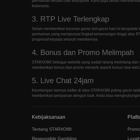
permainan terbaru dan terpopuler. Kami juga selalu memberikan 
Indonesia.
3. RTP Live Terlengkap
Selain memberikan bocoran game slot gacor hari ini terupdat
permainan yang mempunyai tingkat kemenangan tinggi atau RTP 
progressif kepada seluruh membernya.
4. Bonus dan Promo Melimpah
STARXO88 Sebagai website yang sudah lalang melintang dan
memberikan bonus dan promo menarik seperti bonus new welco
5. Live Chat 24jam
Keuntungan lainnya daftar di situs STARXO88 paling gacor ial
memberikan pelayanan dengan baik. Anda bisa menghubunginya
Kebijaksanaan
Platf
Tentang STARXO88
Promo
Responsible Gambling
Loyalt