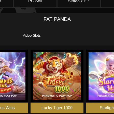
a
PG Soft
Slot88 x PP
FAT PANDA
Video Slots
us Wins
Lucky Tiger 1000
Starlig