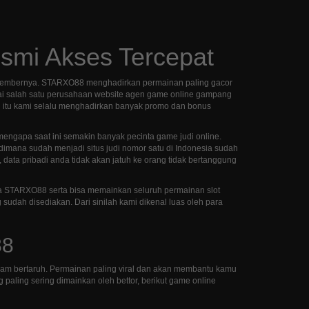
smi Akses Tercepat
uh membernya. STARXO88 menghadirkan permainan paling gacor
gai salah satu perusahaan website agen game online gampang
 itu kami selalu menghadirkan banyak promo dan bonus
gapa saat ini semakin banyak pecinta game judi online.
mana sudah menjadi situs judi nomor satu di Indonesia sudah
ata pribadi anda tidak akan jatuh ke orang tidak bertanggung
ya STARXO88 serta bisa memainkan seluruh permainan slot
sudah disediakan. Dari sinilah kami dikenal luas oleh para
88
alam bertaruh. Permainan paling viral dan akan membantu kamu
aling sering dimainkan oleh bettor, berikut game online