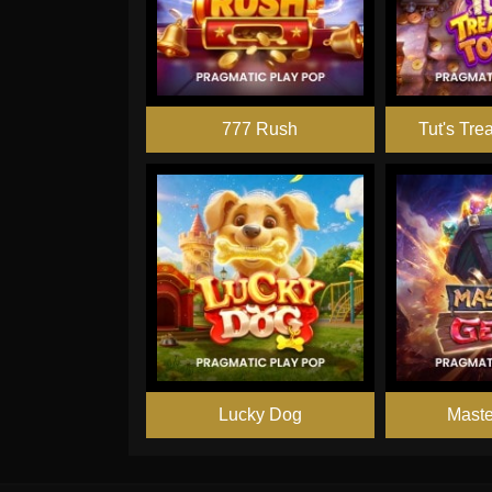
777 Rush
Tut's Tre
Lucky Dog
Mast