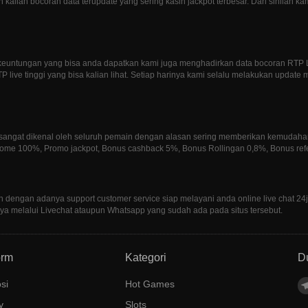
kalian bocoran data terupdate yang sering kasih jackpot terbesar. Dari sinilah ka
e keuntungan yang bisa anda dapatkan kami juga menghadirkan data bocoran RTP 
live tinggi yang bisa kalian lihat. Setiap harinya kami selalu melakukan update
 sangat dikenal oleh seluruh pemain dengan alasan sering memberikan kemuda
me 100%, Promo jackpot, Bonus cashback 5%, Bonus Rollingan 0,8%, Bonus referr
ah dengan adanya support customer service siap melayani anda online live chat 
 melalui Livechat ataupun Whatsapp yang sudah ada pada situs tersebut.
orm
Kategori
D
si
Hot Games
y
Slots