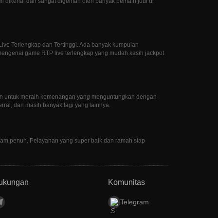
mi dikenal dan sangat digemari oleh banyak pemain judi di
Live Terlengkap dan Tertinggi. Ada banyak kumpulan
 mengenai game RTP live terlengkap yang mudah kasih jackpot
han untuk meraih kemenangan yang menguntungkan dengan
al, dan masih banyak lagi yang lainnya.
24jam penuh. Pelayanan yang super baik dan ramah siap
ukungan
Komunitas
Telegram