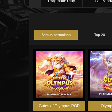
Pragmatic Play
Fat Pand
Semua permainan
Top 20
Gates of Olympus POP
Olymp