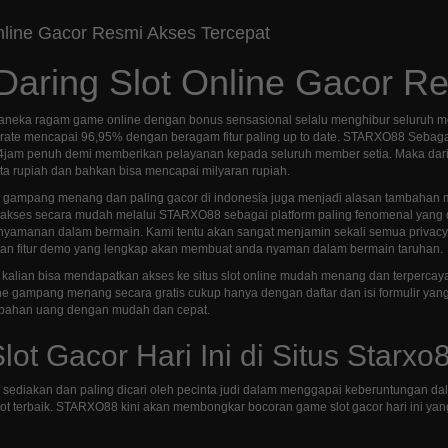
line Gacor Resmi Akses Tercepat
aring Slot Online Gacor Re
n beraneka ragam game online dengan bonus sensasional selalu menghibur selur
in rate mencapai 96,95% dengan beragam fitur paling up to date. STARXO88 Seba
24jam penuh demi memberikan pelayanan kepada seluruh member setia. Maka dari
uta rupiah dan bahkan bisa mencapai milyaran rupiah.
mpang menang dan paling gacor di indonesia juga menjadi alasan tambahan men
kses secara mudah melalui STARXO88 sebagai platform paling fenomenal yang di
amanan dalam bermain. Kami tentu akan sangat menjamin sekali semua privacy, d
an fitur demo yang lengkap akan membuat anda nyaman dalam bermain taruhan.
kalian bisa mendapatkan akses ke situs slot online mudah menang dan terperca
ne gampang menang secara gratis cukup hanya dengan daftar dan isi formulir yang 
mbahan uang dengan mudah dan cepat.
t Gacor Hari Ini di Situs Starxo
 sediakan dan paling dicari oleh pecinta judi dalam menggapai keberuntungan d
erbaik. STARXO88 kini akan membongkar bocoran game slot gacor hari ini yang p